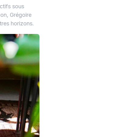
ctifs sous
ion, Grégoire
tres horizons.