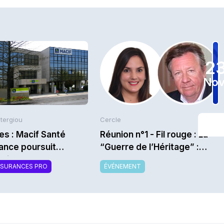
2
Nov
Stergiou
Cercle
es : Macif Santé
Réunion n°1 - Fil rouge : La
ance poursuit
“Guerre de l’Héritage” :
ration de la Math
comment capter le
SSURANCES PRO
ÉVÉNEMENT
transfert de richesse
intergénérationnel alors que
les héritiers sont bien moins
fidèles que les parents ? -
Saison 2026/2027