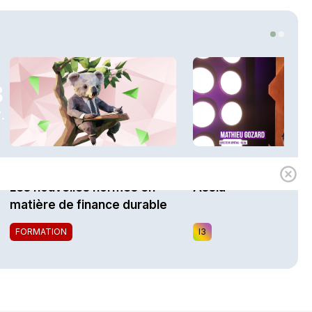
3
.
1h00
Expert
i3 Assurances
Les nouvelles normes en
Assia
matière de finance durable
FORMATION
I3