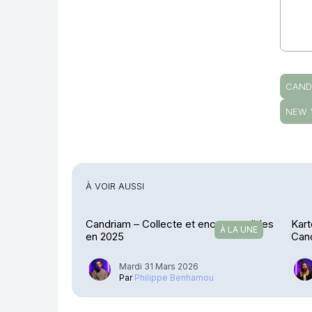
CAND
NEW 
À VOIR AUSSI
Candriam – Collecte et encours solides
Kart
À LA UNE
en 2025
Cand
Mardi 31 Mars 2026
Par
Philippe Benhamou