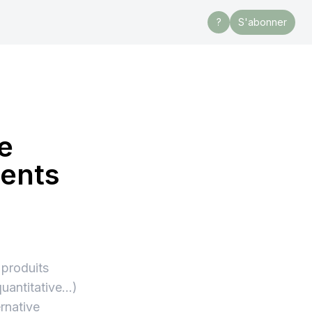
?
S'abonner
e
ments
 produits
quantitative…)
rnative