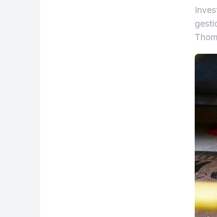
Inves
gesti
Thoma