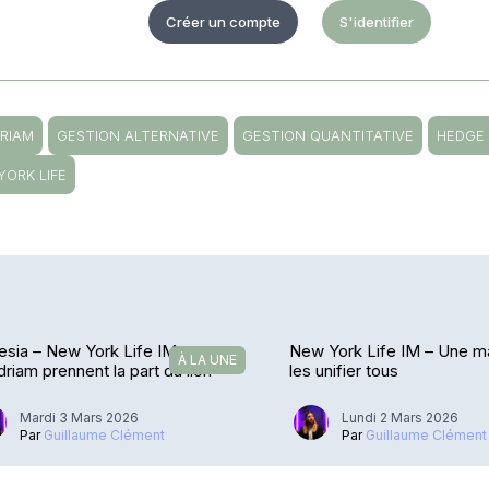
Créer un compte
S'identifier
RIAM
GESTION ALTERNATIVE
GESTION QUANTITATIVE
HEDGE
YORK LIFE
esia – New York Life IM et
New York Life IM – Une m
À LA UNE
riam prennent la part du lion
les unifier tous
Mardi 3 Mars 2026
Lundi 2 Mars 2026
Par
Guillaume Clément
Par
Guillaume Clément