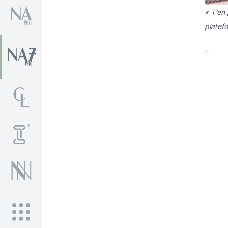
« T’en 
platef