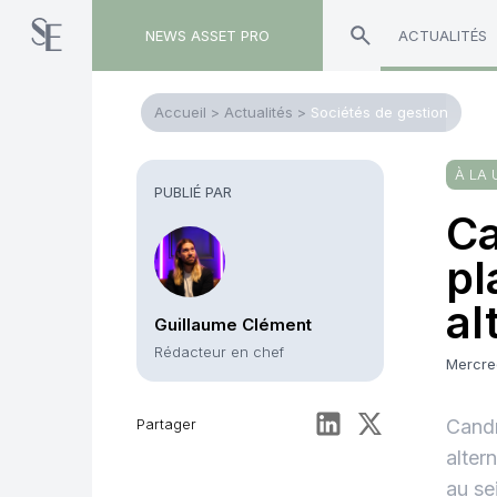
NEWS ASSET PRO
ACTUALITÉS
Accueil
>
Actualités
>
Sociétés de gestion
À LA 
PUBLIÉ PAR
Ca
pl
al
Guillaume Clément
Rédacteur en chef
Mercre
Partager
Candr
alter
au se