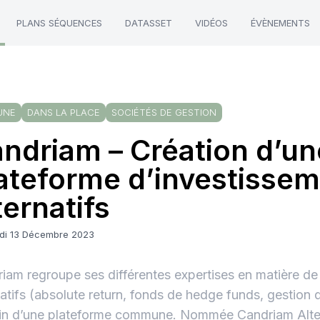
PLANS SÉQUENCES
DATASSET
VIDÉOS
ÉVÈNEMENTS
UNE
DANS LA PLACE
SOCIÉTÉS DE GESTION
ndriam – Création d’un
ateforme d’investisse
ternatifs
di 13 Décembre 2023
iam regroupe ses différentes expertises en matière de
natifs (absolute return, fonds de hedge funds, gestion 
in d’une plateforme commune. Nommée Candriam Alte