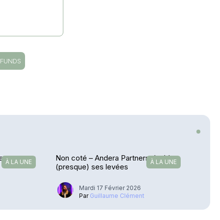
 FUNDS
arque pour
Non coté – Andera Partners double
À LA UNE
À LA UNE
(presque) ses levées
Mardi 17 Février 2026
Par
Guillaume Clément