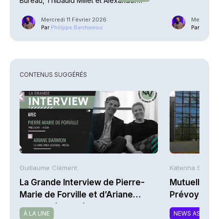
Bureau, Thibauld Millet et Alexander
Bigalke montent à bord
Mercredi 11 Février 2026
Mercredi 1
Par
Philippe Benhamou
Par
Phili
CONTENUS SUGGÉRÉS
Guillaume Clément
Katerina Stergi
La Grande Interview de Pierre-
Mutuelles : 
Marie de Forville et d’Ariane
Prévoyance 
Darmon (Ivesta)
de la Math
À LA UNE
NEWS ASSURA