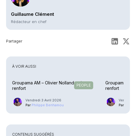
Guillaume Clément
Rédacteur en chef
Partager
À VOIR AUSSI
Groupama AM – Olivier Nolland arrive en
Groupama AM – 
PEOPLE
renfort
renfort
Vendredi 3 Avril 2026
Vendredi 
Par
Philippe Benhamou
Par
Phili
CONTENUS SUGGÉRÉS