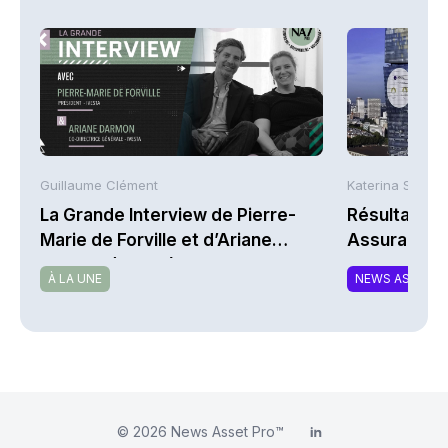
Guillaume Clément
Katerina Stergi
La Grande Interview de Pierre-
Résultats S
Marie de Forville et d’Ariane
Assurances
Darmon (Ivesta)
À LA UNE
NEWS ASSURA
© 2026
News Asset Pro™
LinkedIn