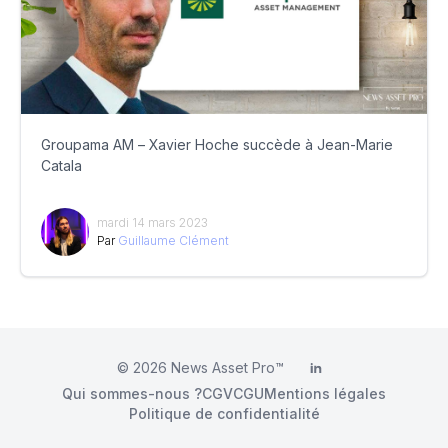
Groupama AM – Xavier Hoche succède à Jean-Marie
Catala
mardi 14 mars 2023
Par
Guillaume Clément
© 2026
News Asset Pro™
LinkedIn
Qui sommes-nous ?
CGV
CGU
Mentions légales
Politique de confidentialité