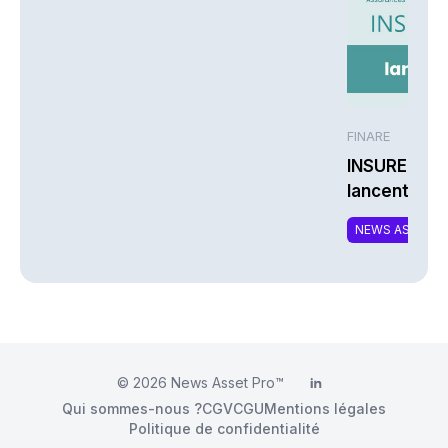
FINARE
INSUREM et
lancent CO
nouvelle off
NEWS ASSURA
complément
responsable
© 2026
News Asset Pro™
LinkedIn
Qui sommes-nous ?
CGV
CGU
Mentions légales
Politique de confidentialité