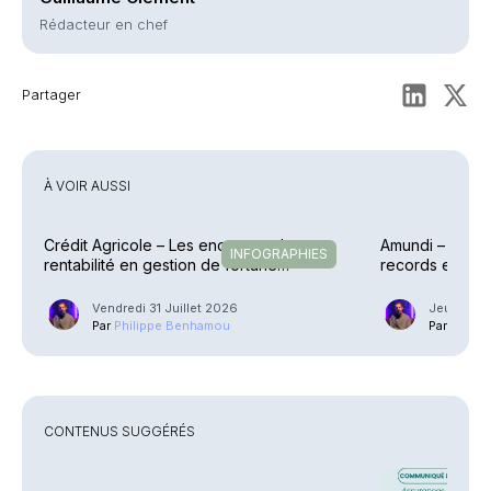
Rédacteur en chef
Partager
À VOIR AUSSI
Crédit Agricole – Les encours et la
Amundi – Des p
INFOGRAPHIES
rentabilité en gestion de fortune
records en raf
explosent
Vendredi 31 Juillet 2026
Jeudi 30 J
Par
Philippe Benhamou
Par
Phili
CONTENUS SUGGÉRÉS