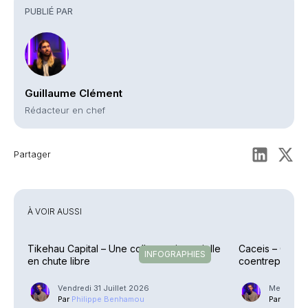
PUBLIÉ PAR
Guillaume Clément
Rédacteur en chef
Partager
À VOIR AUSSI
Tikehau Capital – Une collecte trimestrielle
Caceis – Cessi
INFOGRAPHIES
en chute libre
coentreprise la
Street
Vendredi 31 Juillet 2026
Mercredi 2
Par
Philippe Benhamou
Par
Phili