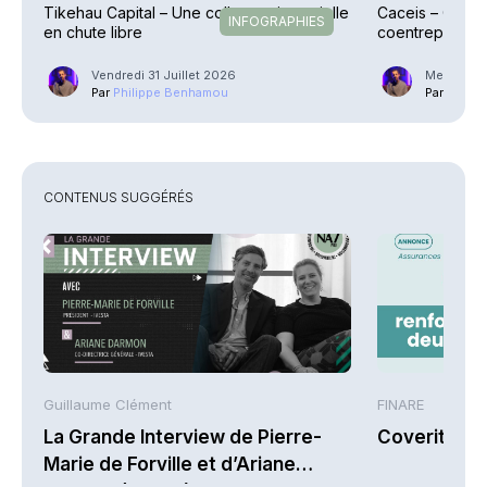
Tikehau Capital – Une collecte trimestrielle
Caceis – Cessi
INFOGRAPHIES
en chute libre
coentreprise la
Street
Vendredi 31 Juillet 2026
Mercredi 2
Par
Philippe Benhamou
Par
Phili
CONTENUS SUGGÉRÉS
Guillaume Clément
FINARE
La Grande Interview de Pierre-
Coverity re
Marie de Forville et d’Ariane