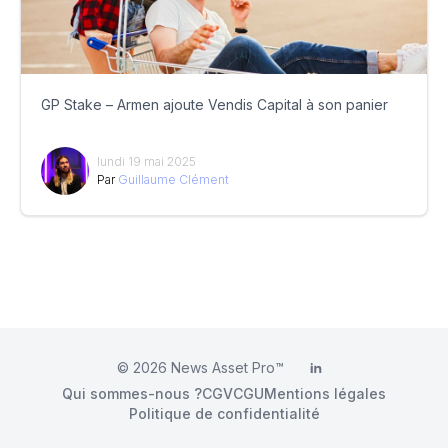
GP Stake – Armen ajoute Vendis Capital à son panier
lundi 19 mai 2025
Par
Guillaume Clément
© 2026
News Asset Pro™
LinkedIn
Qui sommes-nous ?
CGV
CGU
Mentions légales
Politique de confidentialité