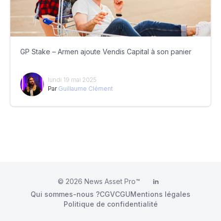
GP Stake – Armen ajoute Vendis Capital à son panier
lundi 19 mai 2025
Par
Guillaume Clément
© 2026
News Asset Pro™
LinkedIn
Qui sommes-nous ?
CGV
CGU
Mentions légales
Politique de confidentialité