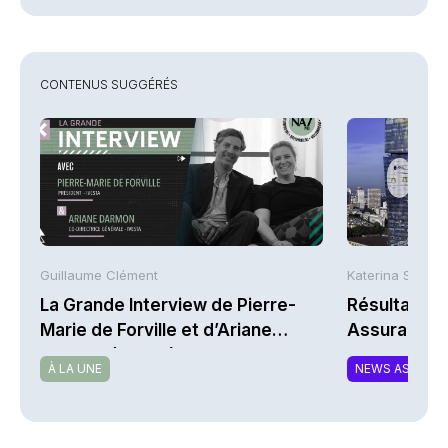
CONTENUS SUGGÉRÉS
Guillaume Clément
Katerina Stergi
La Grande Interview de Pierre-
Résultats S
Marie de Forville et d’Ariane
Assurances
Darmon (Ivesta)
À LA UNE
NEWS ASSURA