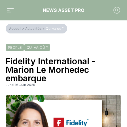
NEWS ASSET PRO
Accueil
>
Actualités
>
Qui va où ?
PEOPLE
QUI VA OÙ ?
Fidelity International -
Marion Le Morhedec
embarque
Lundi 16 Juin 2025