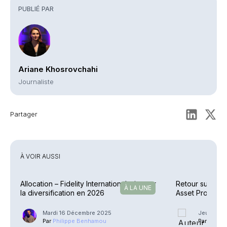
PUBLIÉ PAR
Ariane Khosrovchahi
Journaliste
Partager
À VOIR AUSSI
Allocation – Fidelity International mise sur
Retour sur le 
À LA UNE
la diversification en 2026
Asset Pro
Mardi 16 Décembre 2025
Jeudi 16 
Par
Philippe Benhamou
Par
Anasta