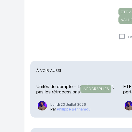
ETF A
VALU
C
Comme
À VOIR AUSSI
Unités de compte – Les frais reculent,
ETF 
INFOGRAPHIES
pas les rétrocessions
port
Lundi 20 Juillet 2026
Par
Philippe Benhamou