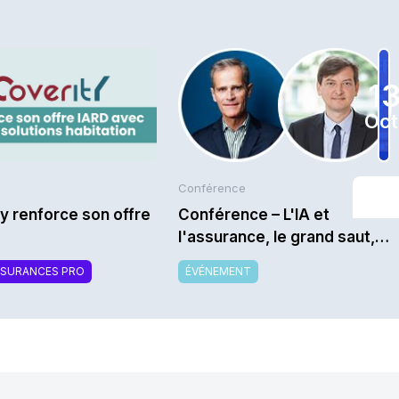
1
Oct
Conférence
y renforce son offre
Conférence – L'IA et
l'assurance, le grand saut,
ou la techno "as usual" ?
SSURANCES PRO
ÉVÉNEMENT