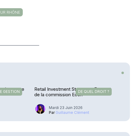
SUR RHÔNE
ns la course
Retail Investment Strategy – Feu vert
E GESTION
DE QUEL DROIT ?
de la commission Econ
Mardi 23 Juin 2026
u
Par
Guillaume Clément