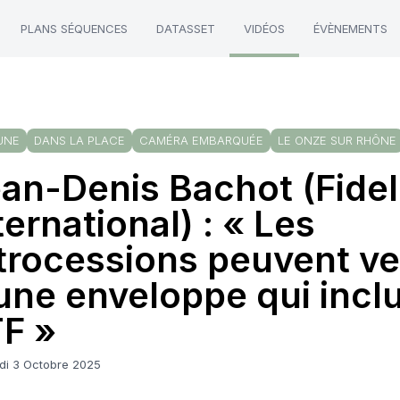
PLANS SÉQUENCES
DATASSET
VIDÉOS
ÉVÈNEMENTS
UNE
DANS LA PLACE
CAMÉRA EMBARQUÉE
LE ONZE SUR RHÔNE
an-Denis Bachot (Fidel
ternational) : « Les
trocessions peuvent ve
une enveloppe qui incl
F »
di 3 Octobre 2025