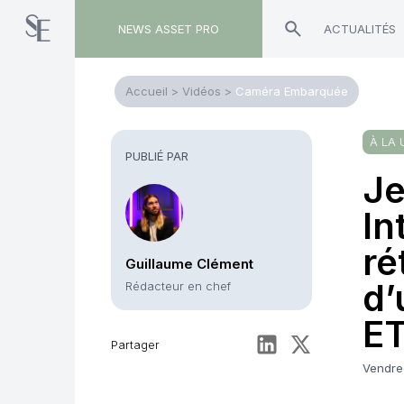
NEWS ASSET PRO
ACTUALITÉS
Accueil
>
Vidéos
>
Caméra Embarquée
À LA 
PUBLIÉ PAR
Je
In
ré
Guillaume Clément
d’
Rédacteur en chef
ET
Partager
Vendre