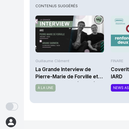
CONTENUS SUGGÉRÉS
Guillaume Clément
FINARE
La Grande Interview de
Coverit
Pierre-Marie de Forville et
IARD
d’Ariane Darmon (Ivesta)
À LA UNE
NEWS A