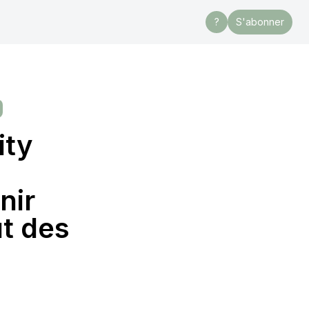
?
S'abonner
ity
nir
ut des