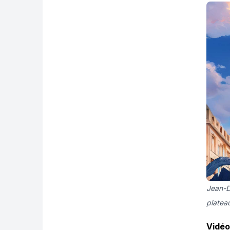
Jean-De
platea
Vidéo