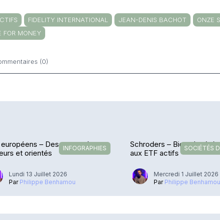
CTIFS
FIDELITY INTERNATIONAL
JEAN-DENIS BACHOT
ONZE 
E FOR MONEY
ommentaires (0)
ntaires
européens – Des vents très
Schroders – Bien placé da
INFOGRAPHIES
SOCIÉTÉS D
eurs et orientés
aux ETF actifs
Lundi 13 Juillet 2026
Mercredi 1 Juillet 2026
Par
Philippe Benhamou
Par
Philippe Benhamo