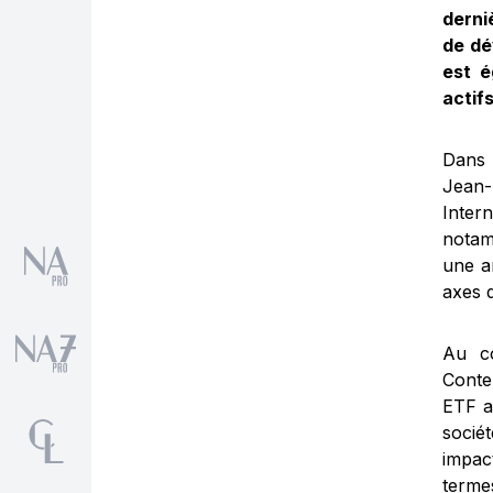
derniè
de dé
est é
actif
Dans 
Jean-
Inter
notam
une a
axes 
Au co
Conte
ETF a
sociét
impac
terme