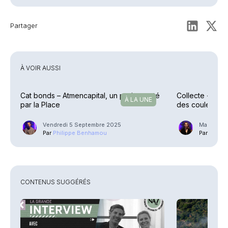
Partager
À VOIR AUSSI
Cat bonds – Atmencapital, un projet porté
Collecte - Les 
À LA UNE
par la Place
des couleurs e
Vendredi 5 Septembre 2025
Mardi 18 
Par
Philippe Benhamou
Par
Ariane
CONTENUS SUGGÉRÉS