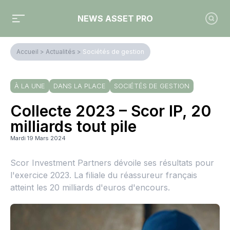
NEWS ASSET PRO
Accueil
>
Actualités
>
Sociétés de gestion
À LA UNE
DANS LA PLACE
SOCIÉTÉS DE GESTION
Collecte 2023 – Scor IP, 20
milliards tout pile
Mardi 19 Mars 2024
Scor Investment Partners dévoile ses résultats pour
l'exercice 2023. La filiale du réassureur français
atteint les 20 milliards d'euros d'encours.