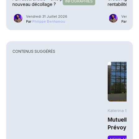
INFOGRAPHIES
nouveau décollage ?
rentabilité en 
explosent
Vendredi 31 Juillet 2026
Vendredi 3
Par
Philippe Benhamou
Par
Phili
CONTENUS SUGGÉRÉS
Katerina Stergi
Mutuelles : 
Prévoyance 
de la Math