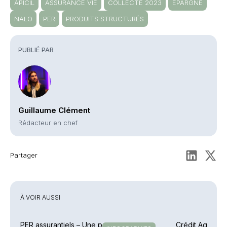
APICIL
ASSURANCE VIE
COLLECTE 2023
EPARGNE
NALO
PER
PRODUITS STRUCTURÉS
PUBLIÉ PAR
Guillaume Clément
Rédacteur en chef
Partager
À VOIR AUSSI
PER assurantiels – Une pause avant un
Crédit Agricole