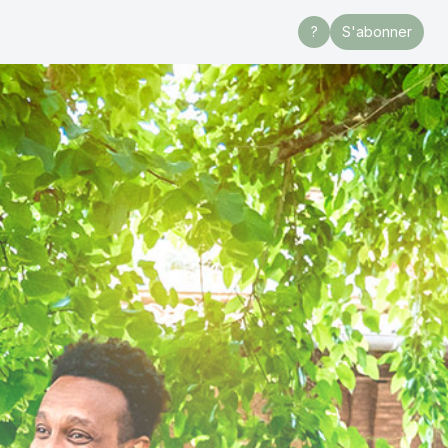
?
S'abonner