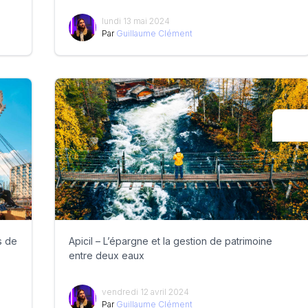
lundi 13 mai 2024
Par
Guillaume Clément
s de
Apicil – L’épargne et la gestion de patrimoine
entre deux eaux
vendredi 12 avril 2024
Par
Guillaume Clément