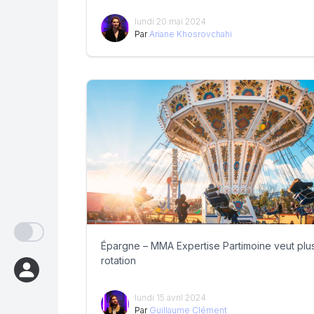
lundi 20 mai 2024
Par
Ariane Khosrovchahi
Épargne – MMA Expertise Partimoine veut plu
rotation
lundi 15 avril 2024
Par
Guillaume Clément