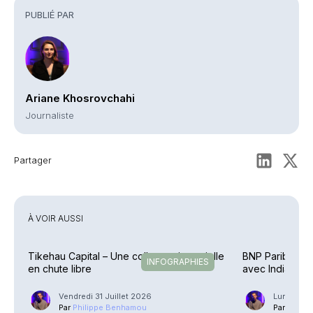
PUBLIÉ PAR
Ariane Khosrovchahi
Journaliste
Partager
À VOIR AUSSI
Tikehau Capital – Une collecte trimestrielle
BNP Paribas Ca
INFOGRAPHIES
en chute libre
avec IndiaFirst 
Vendredi 31 Juillet 2026
Lundi 27 J
Par
Philippe Benhamou
Par
Phili