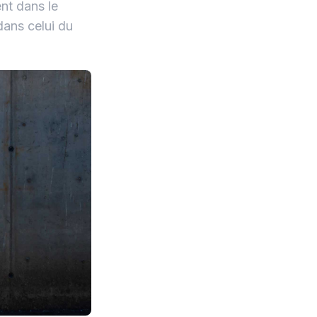
nt dans le
dans celui du