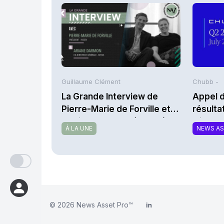
Guillaume Clément
Chubb -
La Grande Interview de
Appel d
Pierre-Marie de Forville et
résult
d’Ariane Darmon (Ivesta)
trimes
À LA UNE
NEWS A
Limited
© 2026
News Asset Pro™
LinkedIn