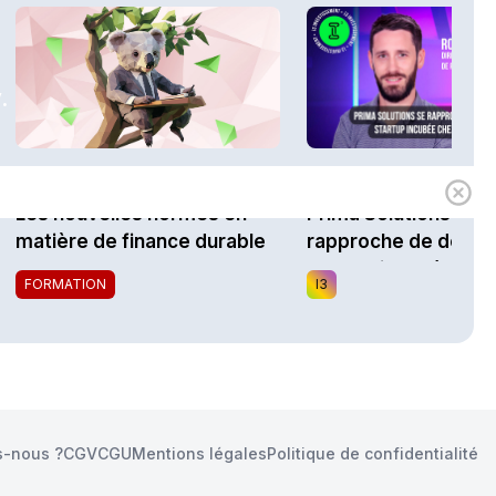
.
1h00
Expert
i3 Assurances
Les nouvelles normes en
Prima Solutions se
matière de finance durable
rapproche de docTel
startup incubée chez
FORMATION
I3
Impulsion
-nous ?
CGV
CGU
Mentions légales
Politique de confidentialité