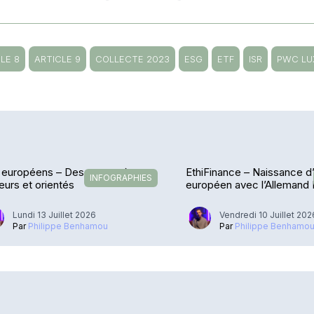
LE 8
ARTICLE 9
COLLECTE 2023
ESG
ETF
ISR
PWC L
européens – Des vents très
EthiFinance – Naissance d
INFOGRAPHIES
eurs et orientés
européen avec l’Allemand
Lundi 13 Juillet 2026
Vendredi 10 Juillet 202
Par
Philippe Benhamou
Par
Philippe Benhamo