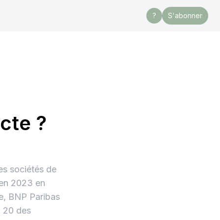
?
S'abonner
ecte ?
es sociétés de
é en 2023 en
le, BNP Paribas
p 20 des