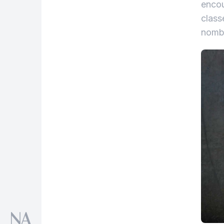
encou
class
nombr