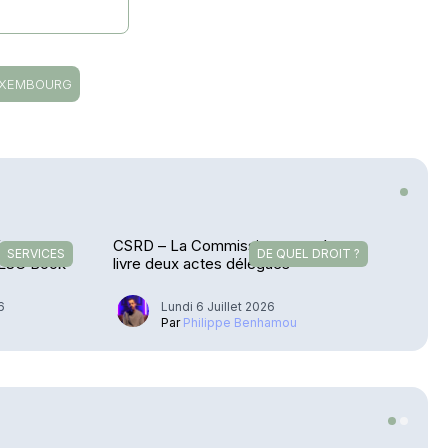
UXEMBOURG
’un groupe
CSRD – La Commission européenne
SERVICES
DE QUEL DROIT ?
 ESG Book
livre deux actes délégués
6
Lundi 6 Juillet 2026
u
Par
Philippe Benhamou