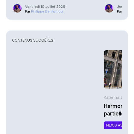
Vendredi 10 Juillet 2026
Jeudi 25 
Par
Philippe Benhamou
Par
Phili
CONTENUS SUGGÉRÉS
Katerina Stergi
Harmonie Mu
partielle du 
MTCAT
NEWS ASSURA