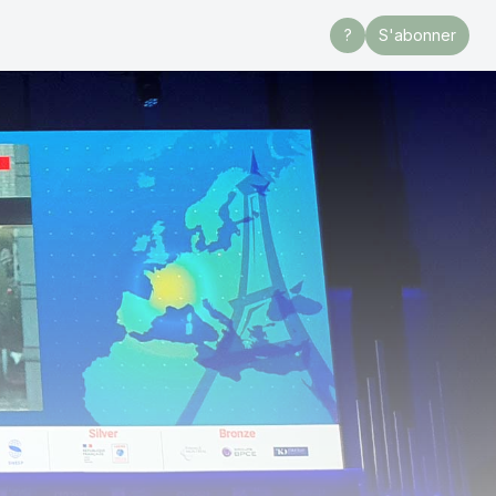
?
S'abonner