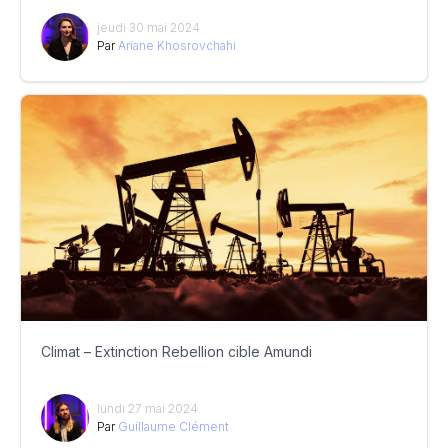
jeudi 30 mai 2024
Par
Ariane Khosrovchahi
Climat – Extinction Rebellion cible Amundi
lundi 27 mai 2024
Par
Guillaume Clément