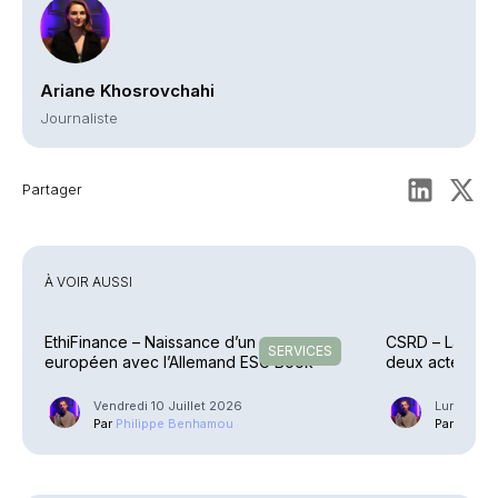
Ariane Khosrovchahi
Journaliste
Partager
À VOIR AUSSI
EthiFinance – Naissance d’un groupe
CSRD – La Com
SERVICES
européen avec l’Allemand ESG Book
deux actes dé
Vendredi 10 Juillet 2026
Lundi 6 Ju
Par
Philippe Benhamou
Par
Phili