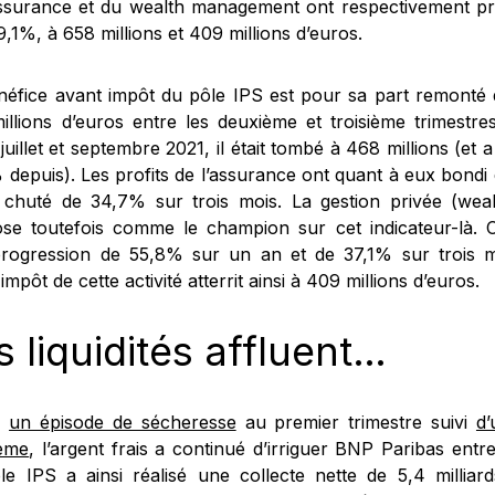
assurance et du wealth management ont respectivement p
9,1%, à 658 millions et 409 millions d’euros.
néfice avant impôt du pôle IPS est pour sa part remonté 
illions d’euros entre les deuxième et troisième trimestr
juillet et septembre 2021, il était tombé à 468 millions (et
 depuis). Les profits de l’assurance ont quant à eux bond
 chuté de 34,7% sur trois mois. La gestion privée (we
ose toutefois comme le champion sur cet indicateur-là. C
rogression de 55,8% sur un an et de 37,1% sur trois m
impôt de cette activité atterrit ainsi à 409 millions d’euros.
s liquidités affluent…
s
un épisode de sécheresse
au premier trimestre suivi
d
ème
, l’argent frais a continué d’irriguer BNP Paribas entre ju
le IPS a ainsi réalisé une collecte nette de 5,4 milliar