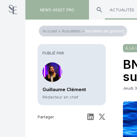
NEWS ASSET PRO
ACTUALITÉS
Accueil
>
Actualités
>
Sociétés de gestion
À LA 
PUBLIÉ PAR
BN
su
Jeudi 
Guillaume Clément
Rédacteur en chef
Partager