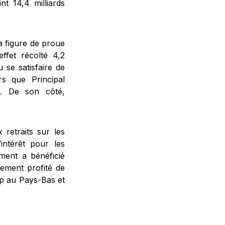
nt 14,4 milliards
a figure de proue
ffet récolté 4,2
u se satisfaire de
rs que Principal
er. De son côté,
retraits sur les
intérêt pour les
ment a bénéficié
lement profité de
oup au Pays-Bas et