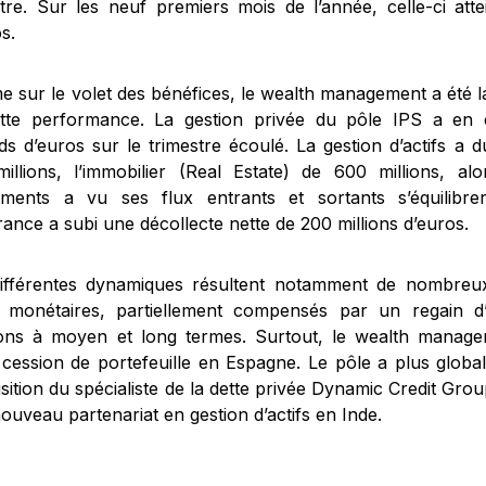
stre. Sur les neuf premiers mois de l’année, celle-ci attei
s.
 sur le volet des bénéfices, le wealth management a été l
tte performance. La gestion privée du pôle IPS a en e
rds d’euros sur le trimestre écoulé. La gestion d’actifs a d
illions, l’immobilier (Real Estate) de 600 millions, alo
tments a vu ses flux entrants et sortants s’équilibr
rance a subi une décollecte nette de 200 millions d’euros.
ifférentes dynamiques résultent notamment de nombreux 
 monétaires, partiellement compensés par un regain d’
ions à moyen et long termes. Surtout, le wealth manage
 cession de portefeuille en Espagne. Le pôle a plus globa
isition du spécialiste de la dette privée Dynamic Credit Gr
ouveau partenariat en gestion d’actifs en Inde.