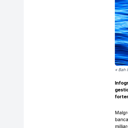
« Bah i
Infog
gesti
forte
Malg
banca
milli