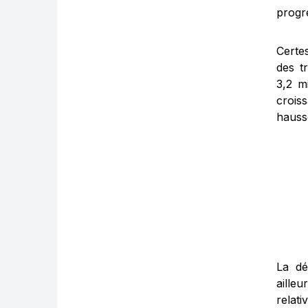
progre
Certe
des tr
3,2 m
crois
hauss
La dé
aille
relat