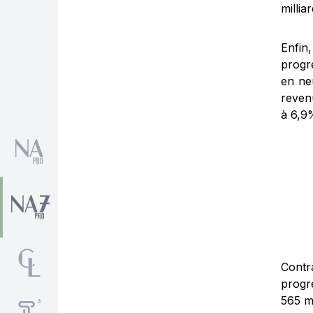
millia
Enfin
progr
en neu
reven
à 6,9
Contr
progr
565 mi