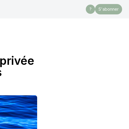
?
S'abonner
privée
s