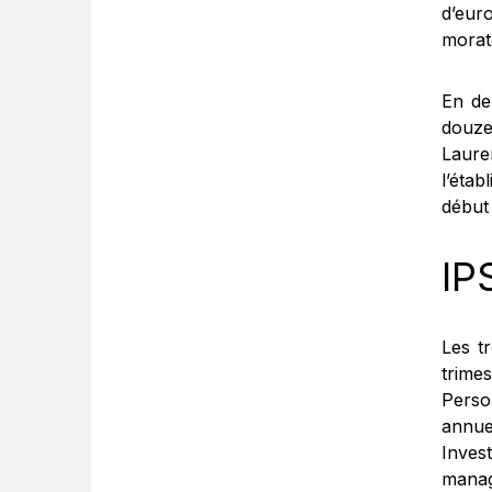
d’eur
morat
En de
douze
Laure
l’étab
début
IP
Les t
trime
Perso
annue
Inves
manag