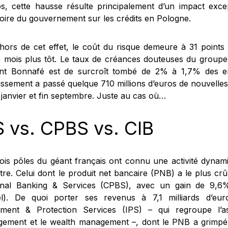
os, cette hausse résulte principalement d’un impact exce
oire du gouvernement sur les crédits en Pologne.
hors de cet effet, le coût du risque demeure à 31 point
 mois plus tôt. Le taux de créances douteuses du groupe 
nt Bonnafé est de surcroît tombé de 2% à 1,7% des en
lissement a passé quelque 710 millions d’euros de nouvelles
 janvier et fin septembre. Juste au cas où…
S vs. CPBS vs. CIB
rois pôles du géant français ont connu une activité dynam
stre. Celui dont le produit net bancaire (PNB) a le plus cr
nal Banking & Services (CPBS), avec un gain de 9,6%
l). De quoi porter ses revenus à 7,1 milliards d’eur
tment & Protection Services (IPS) – qui regroupe l’as
ement et le wealth management –, dont le PNB a grimpé