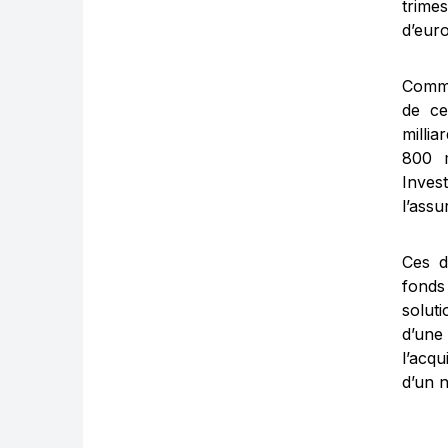
trime
d’euro
Comme
de ce
millia
800 m
Inves
l’assu
Ces d
fonds
solut
d’une
l’acqu
d’un n