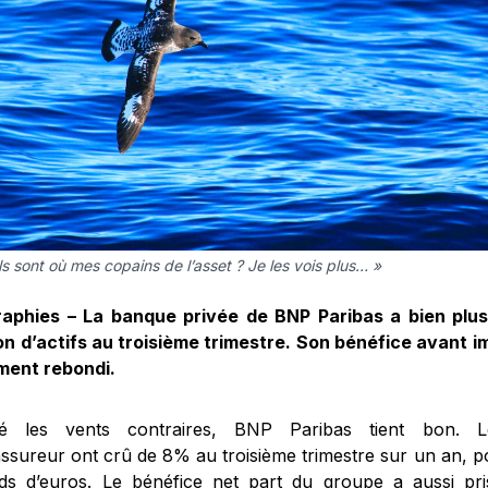
ls sont où mes copains de l’asset ? Je les vois plus… »
raphies – La banque privée de BNP Paribas a bien plus
on d’actifs au troisième trimestre. Son bénéfice avant i
ment rebondi.
ré les vents contraires, BNP Paribas tient bon. 
ssureur ont crû de 8% au troisième trimestre sur un an, po
ards d’euros. Le bénéfice net part du groupe a aussi pri