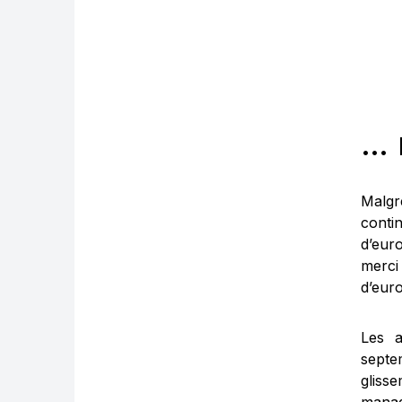
… 
Malgr
conti
d’eur
merci
d’euro
Les a
septe
glisse