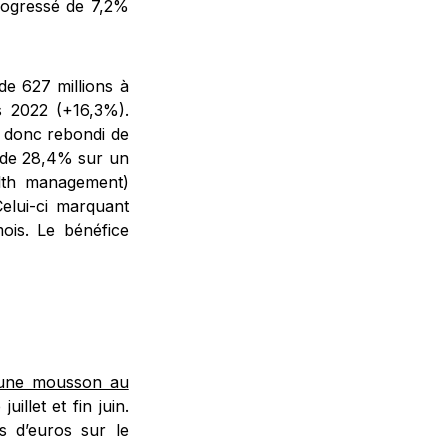
rogressé de 7,2%
de 627 millions à
es 2022 (+16,3%).
 a donc rebondi de
i de 28,4% sur un
alth management)
elui-ci marquant
ois. Le bénéfice
’une mousson au
illet et fin juin.
ds d’euros sur le