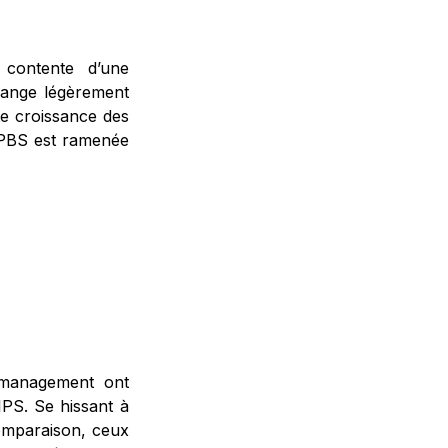
e contente d’une
hange légèrement
te croissance des
 CPBS est ramenée
t management ont
IPS. Se hissant à
comparaison, ceux