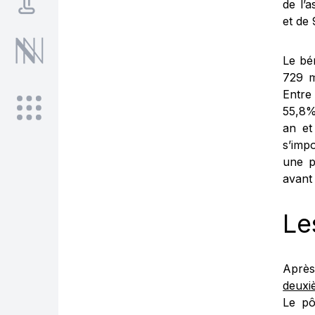
de l’
et de 
Le bé
729 m
Entre 
55,8%
an et
s’imp
une p
avant 
Le
Aprè
deuxi
Le pô