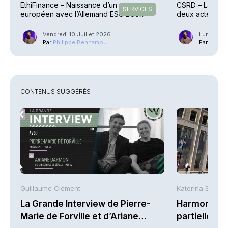
EthiFinance – Naissance d’un groupe
CSRD – La Com
SERVICES
européen avec l’Allemand ESG Book
deux actes dé
Vendredi 10 Juillet 2026
Lundi 6 Ju
Par
Philippe Benhamou
Par
Phili
CONTENUS SUGGÉRÉS
Guillaume Clément
Katerina Stergi
La Grande Interview de Pierre-
Harmonie Mu
Marie de Forville et d’Ariane
partielle du 