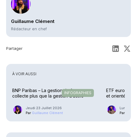
Guillaume Clément
Rédacteur en chef
Partager
À VOIR AUSSI
BNP Paribas – La gestion de fortune
ETF européens 
INFOGRAPHIES
collecte plus que la gestion d’actifs
et orientés
Jeudi 23 Juillet 2026
Lundi 13 J
Par
Guillaume Clément
Par
Phili