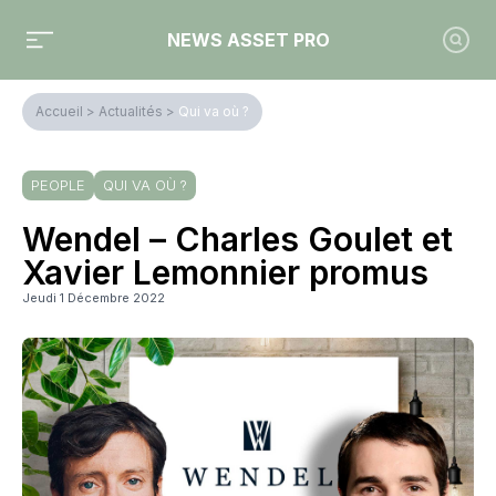
NEWS ASSET PRO
Accueil
>
Actualités
>
Qui va où ?
PEOPLE
QUI VA OÙ ?
Wendel – Charles Goulet et
Xavier Lemonnier promus
Jeudi 1 Décembre 2022