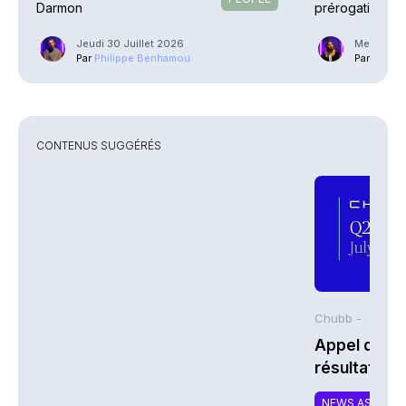
Darmon
prérogatives
Jeudi 30 Juillet 2026
Mercredi 
Par
Philippe Benhamou
Par
Guilla
CONTENUS SUGGÉRÉS
Chubb -
Appel de co
résultats d
2026 de Chu
NEWS ASSURA