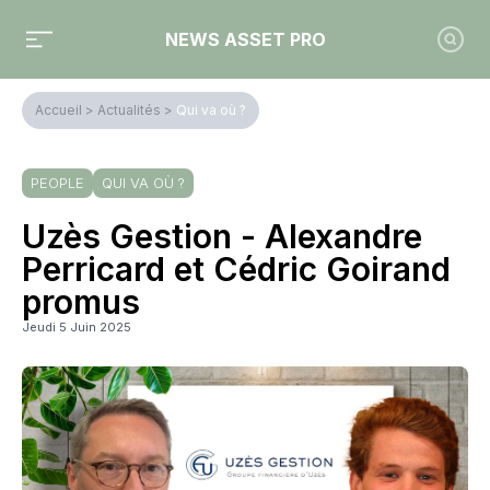
NEWS ASSET PRO
Accueil
>
Actualités
>
Qui va où ?
PEOPLE
QUI VA OÙ ?
Uzès Gestion - Alexandre
Perricard et Cédric Goirand
promus
Jeudi 5 Juin 2025