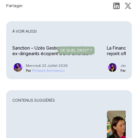
Partager
À VOIR AUSSI
Sanction – Uzès Gestion et deux de ses
La Financière d
DE QUEL DROIT ?
ex-dirigeants écopent d’une amende
rejoint officiel
allégée
Mercredi 22 Juillet 2026
Jeudi 4 J
Par
Philippe Benhamou
Par
Guilla
CONTENUS SUGGÉRÉS