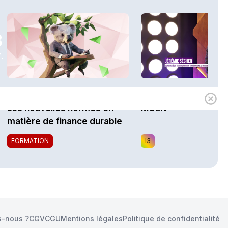
3
.
1h00
Expert
i3 Assurances
Les nouvelles normes en
MGEN
matière de finance durable
FORMATION
I3
-nous ?
CGV
CGU
Mentions légales
Politique de confidentialité