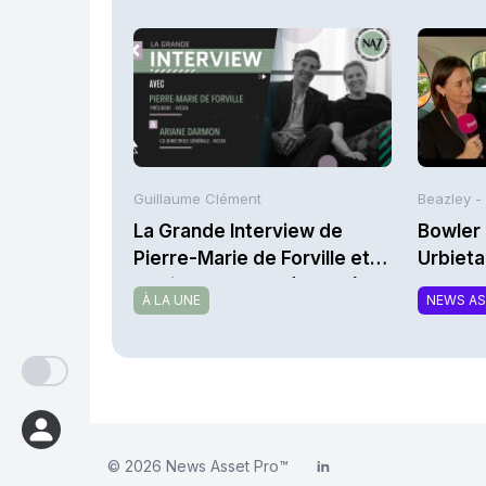
Guillaume Clément
Beazley -
La Grande Interview de
Bowler 
Pierre-Marie de Forville et
Urbieta
d’Ariane Darmon (Ivesta)
À LA UNE
NEWS A
© 2026
News Asset Pro™
LinkedIn