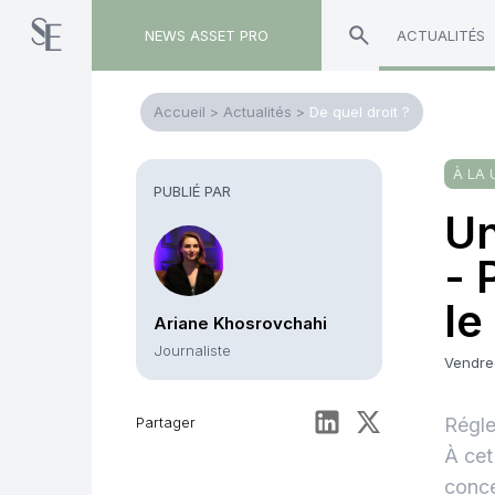
NEWS ASSET PRO
ACTUALITÉS
Accueil
>
Actualités
>
De quel droit ?
À LA 
PUBLIÉ PAR
Un
- 
le
Ariane Khosrovchahi
Journaliste
Vendred
Partager
Régle
À cet
conce