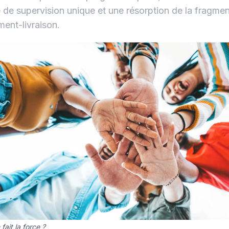
 de supervision unique et une résorption de la fragmen
ment-livraison.
 fait la force ?