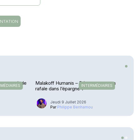
NTATION
etour en Inde
Malakoff Humanis – Déconvenues en
RMÉDIAIRES
INTERMÉDIAIRES
rafale dans l’épargne ?
Jeudi 9 Juillet 2026
u
Par
Philippe Benhamou