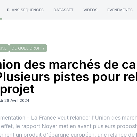
PLANS SÉQUENCES
DATASSET
VIDÉOS
ÉVÈNEMENTS
UNE
DE QUEL DROIT ?
ion des marchés de ca
Plusieurs pistes pour r
 projet
i 26 Avril 2024
mentation - La France veut relancer l'Union des march
 effet, le rapport Noyer met en avant plusieurs proposit
rnent un produit d'épargne européen, une relance de la 