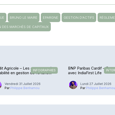
UE
BRUNO LE MAIRE
EPARGNE
GESTION D'ACTIFS
RÉGLEME
N DES MARCHÉS DE CAPITAUX
it Agricole – Les encours et la
BNP Paribas Cardif – De r
INFOGRAPHIES
INTE
abilité en gestion de fortune
avec IndiaFirst Life
losent
Vendredi 31 Juillet 2026
Lundi 27 Juillet 2026
Par
Philippe Benhamou
Par
Philippe Benhamo