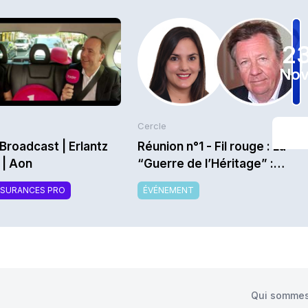
2
Nov
Cercle
Broadcast | Erlantz
Réunion n°1 - Fil rouge : La
 | Aon
“Guerre de l’Héritage” :
comment capter le
SSURANCES PRO
ÉVÉNEMENT
transfert de richesse
intergénérationnel alors que
les héritiers sont bien moins
fidèles que les parents ? -
Saison 2026/2027
Qui sommes