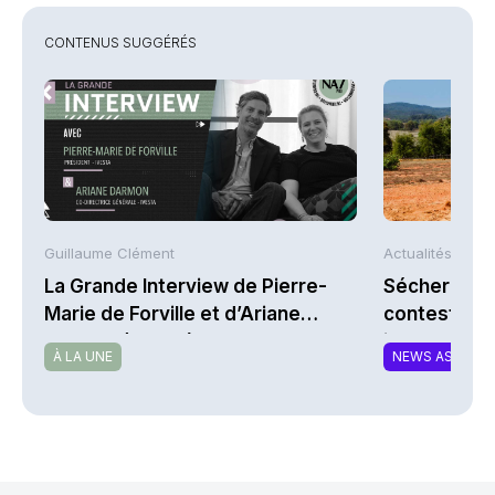
CONTENUS SUGGÉRÉS
Guillaume Clément
Actualités AFP
La Grande Interview de Pierre-
Sécheresse 
Marie de Forville et d’Ariane
contestent l
Darmon (Ivesta)
indemnisati
À LA UNE
NEWS ASSURA