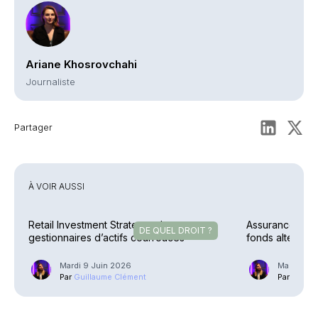
Ariane Khosrovchahi
Journaliste
Partager
À VOIR AUSSI
Retail Investment Strategy – Les
Assurance vie /
DE QUEL DROIT ?
gestionnaires d’actifs courroucés
fonds alternatif
Mardi 9 Juin 2026
Mardi 5 M
Par
Guillaume Clément
Par
Guilla