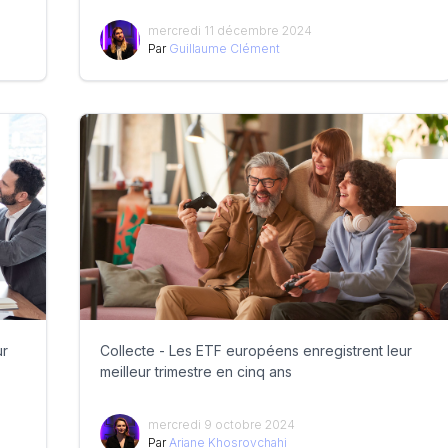
mercredi 11 décembre 2024
Par
Guillaume Clément
ur
Collecte - Les ETF européens enregistrent leur
meilleur trimestre en cinq ans
mercredi 9 octobre 2024
Par
Ariane Khosrovchahi