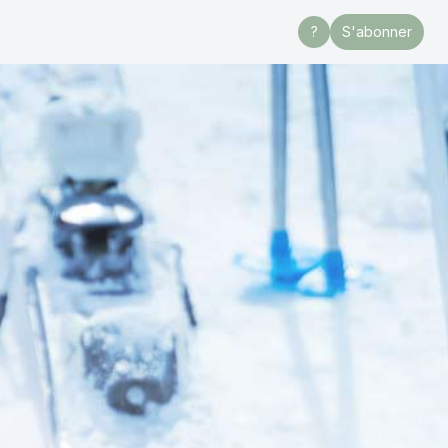
?
S'abonner