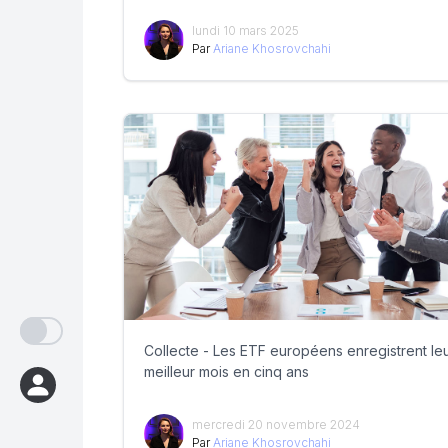
lundi 10 mars 2025
Par
Ariane Khosrovchahi
Collecte - Les ETF européens enregistrent le
meilleur mois en cinq ans
mercredi 20 novembre 2024
Par
Ariane Khosrovchahi