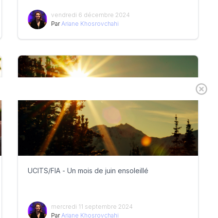
vendredi 6 décembre 2024
Par
Ariane Khosrovchahi
UCITS/FIA - Un mois de juin ensoleillé
mercredi 11 septembre 2024
Par
Ariane Khosrovchahi