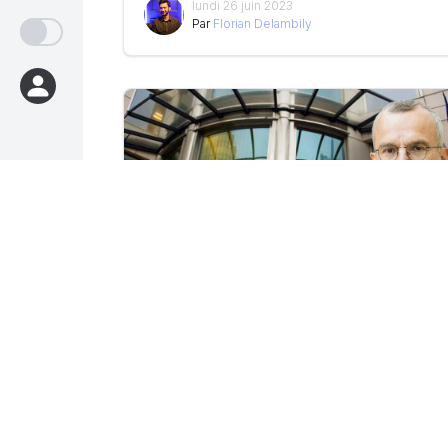
lundi 26 juin 2023
Par
Florian Delambily
AMF – Thierry Philipponnat claque la porte du
Collège
mercredi 26 octobre 2022
Par
Guillaume Clément