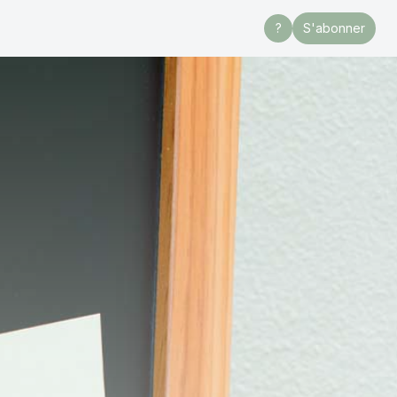
?
S'abonner