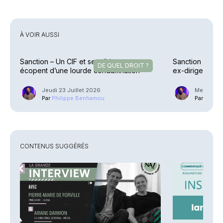
À VOIR AUSSI
Sanction – Un CIF et ses dirigeants
Sanction – Uzè
DE QUEL DROIT ?
écopent d’une lourde condamnation
ex-dirigeants
allégée
Jeudi 23 Juillet 2026
Mercredi 2
Par
Philippe Benhamou
Par
Phili
CONTENUS SUGGÉRÉS