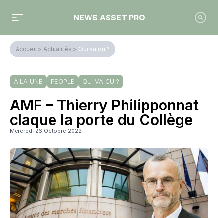
NEWS ASSET PRO
Accueil
>
Actualités
>
Qui va où ?
À LA UNE
PEOPLE
QUI VA OÙ ?
AMF – Thierry Philipponnat
claque la porte du Collège
Mercredi 26 Octobre 2022