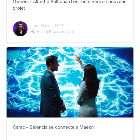
Owners - Albert d'Anthoüard en route vers un nouveau
projet
jeudi 13 mars 2025
Par
Ariane Khosrovchahi
Carac – Selencia se connecte à Maekn