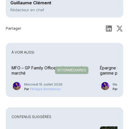
Guillaume Clément
Rédacteur en chef
Partager
À VOIR AUSSI
MFO – GP Family Office se lance sur le
Épargne indivi
INTERMÉDIAIRES
marché
gamme poursuit
Mercredi 15 Juillet 2026
Mardi 7 Ju
Par
Philippe Benhamou
Par
Phili
CONTENUS SUGGÉRÉS