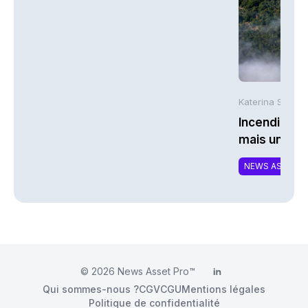
Katerina Stergi
Incendies : 
mais une ex
NEWS ASSURA
© 2026
News Asset Pro™
LinkedIn
Qui sommes-nous ?
CGV
CGU
Mentions légales
Politique de confidentialité