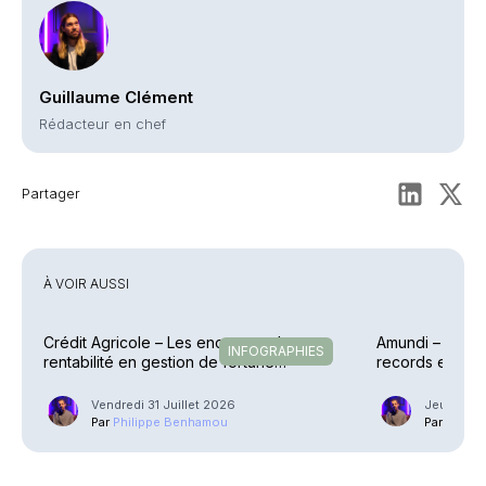
Guillaume Clément
Rédacteur en chef
Partager
À VOIR AUSSI
Crédit Agricole – Les encours et la
Amundi – Des p
INFOGRAPHIES
rentabilité en gestion de fortune
records en raf
explosent
Vendredi 31 Juillet 2026
Jeudi 30 J
Par
Philippe Benhamou
Par
Phili