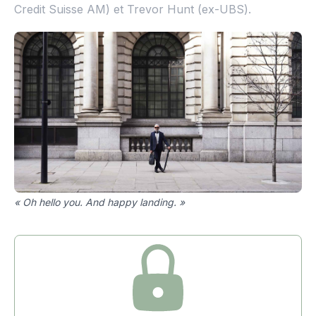
Credit Suisse AM) et Trevor Hunt (ex-UBS).
« Oh hello you. And happy landing. »