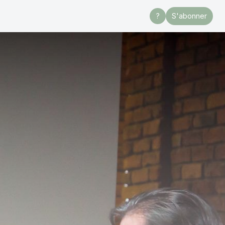
?
S'abonner