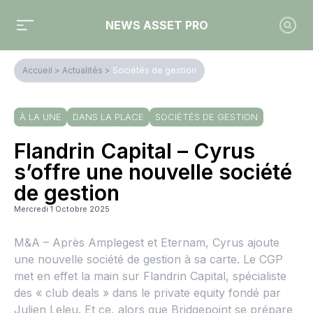
NEWS ASSET PRO
Accueil
>
Actualités
>
Sociétés de gestion
À LA UNE
DANS LA PLACE
SOCIÉTÉS DE GESTION
Flandrin Capital – Cyrus
s’offre une nouvelle société
de gestion
Mercredi 1 Octobre 2025
M&A – Après Amplegest et Eternam, Cyrus ajoute
une nouvelle société de gestion à sa carte. Le CGP
met en effet la main sur Flandrin Capital, spécialiste
des « club deals » dans le private equity fondé par
Julien Leleu. Et ce, alors que Bridgepoint se prépare