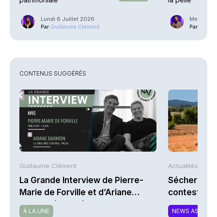
Lundi 6 Juillet 2026
Mercredi 
Par
Guillaume Clément
Par
Phili
CONTENUS SUGGÉRÉS
Guillaume Clément
Actualités AFP
La Grande Interview de Pierre-
Sécheresse 
Marie de Forville et d’Ariane
contestent l
Darmon (Ivesta)
indemnisati
À LA UNE
NEWS ASSURA