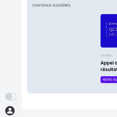
CONTENUS SUGGÉRÉS
Chubb -
Appel d
résult
trimes
NEWS A
Limited