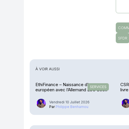
COMM
SFDR
À VOIR AUSSI
EthiFinance – Naissance d’un groupe
CSR
SERVICES
européen avec l’Allemand ESG Book
livr
Vendredi 10 Juillet 2026
Par
Philippe Benhamou