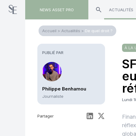
NEWS ASSET PRO
ACTUALITÉS
Accueil
>
Actualités
>
De quel droit ?
À LA 
PUBLIÉ PAR
SF
eu
ré
Philippe Benhamou
Journaliste
Lundi 
Partager
Finan
réfle
globa