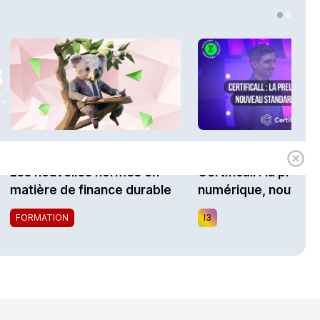
3
.
1h00
Expert
i3 Assurances
Les nouvelles normes en
Certificall : la preuv
matière de finance durable
numérique, nouveau
standard du marché
FORMATION
I3