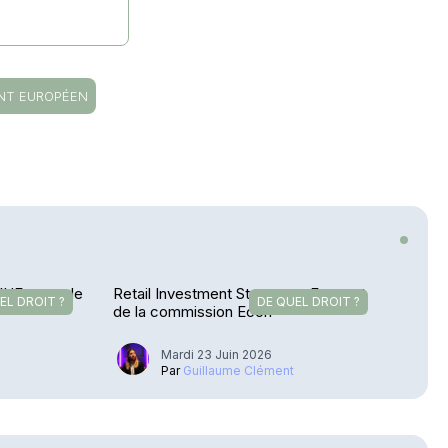
NT EUROPÉEN
 l’UE amende
Retail Investment Strategy – Feu vert
EL DROIT ?
DE QUEL DROIT ?
de la commission Econ
Mardi 23 Juin 2026
u
Par
Guillaume Clément