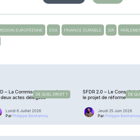
ISSION EUROPÉENNE
ESG
FINANCE DURABLE
ISR
PARLEME
D – La Commission européenne
SFDR 2.0 – Le Conseil de
DE QUEL DROIT ?
DE QU
e deux actes délégués
le projet de réforme
Lundi 6 Juillet 2026
Jeudi 25 Juin 2026
Par
Philippe Benhamou
Par
Philippe Benhamo