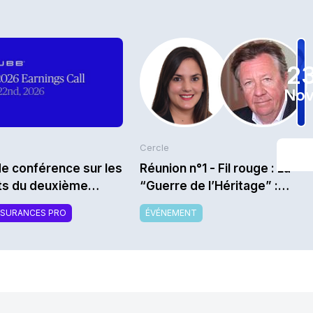
2
Nov
Cercle
e conférence sur les
Réunion n°1 - Fil rouge : La
ats du deuxième
“Guerre de l’Héritage” :
tre 2026 de Chubb
comment capter le
SSURANCES PRO
ÉVÉNEMENT
transfert de richesse
intergénérationnel alors que
les héritiers sont bien moins
fidèles que les parents ? -
Saison 2026/2027