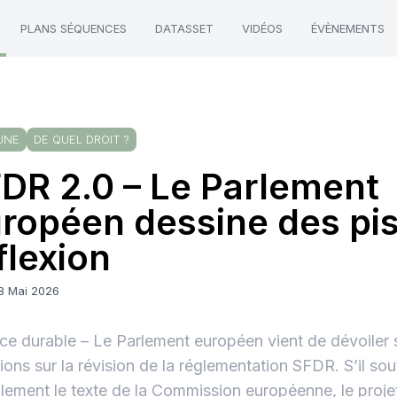
PLANS SÉQUENCES
DATASSET
VIDÉOS
ÉVÈNEMENTS
UNE
DE QUEL DROIT ?
DR 2.0 – Le Parlement
ropéen dessine des pis
flexion
18 Mai 2026
ce durable – Le Parlement européen vient de dévoiler 
xions sur la révision de la réglementation SFDR. S’il sou
lement le texte de la Commission européenne, le proje