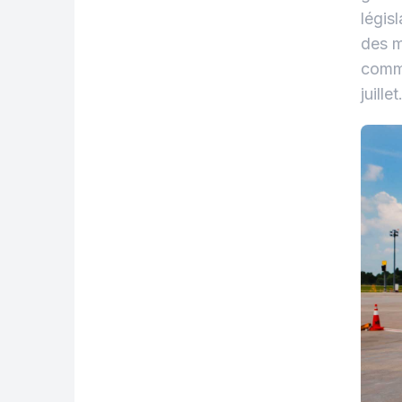
légis
des m
commi
juillet