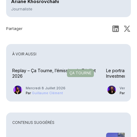
Ariane Khosrovchahi
Journaliste
Partager
À VOIR AUSSI
Replay – Ça Tourne, l’émission du 7 juillet
Le portrait de 
ÇA TOURNE
2026
Investments)
Mercredi 8 Juillet 2026
Vendredi 1
Par
Guillaume Clément
Par
Ariane
CONTENUS SUGGÉRÉS