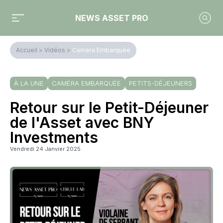
NEWS ASSET PRO
Accueil
>
Vidéos
>
Caméra Embarquée
À LA UNE
CAMÉRA EMBARQUÉE
PETITS-DÉJEUNERS
Retour sur le Petit-Déjeuner
de l'Asset avec BNY
Investments
Vendredi 24 Janvier 2025