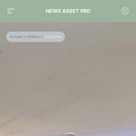
NEWS ASSET PRO
Accueil
>
Vidéos
>
Ça tourne