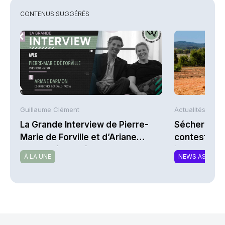
CONTENUS SUGGÉRÉS
Guillaume Clément
Actualités AFP
La Grande Interview de Pierre-
Sécheresse 
Marie de Forville et d’Ariane
contestent l
Darmon (Ivesta)
indemnisati
À LA UNE
NEWS ASSURA