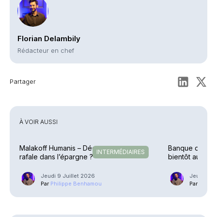
Florian Delambily
Rédacteur en chef
Partager
À VOIR AUSSI
Malakoff Humanis – Déconvenues en
Banque de Fra
INTERMÉDIAIRES
rafale dans l’épargne ?
bientôt aux c
Jeudi 9 Juillet 2026
Jeudi 21 
Par
Philippe Benhamou
Par
Phili