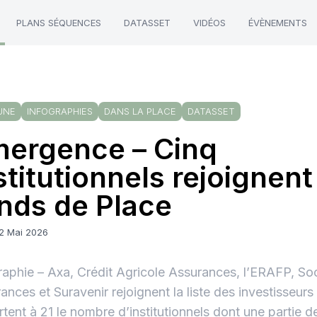
PLANS SÉQUENCES
DATASSET
VIDÉOS
ÉVÈNEMENTS
UNE
INFOGRAPHIES
DANS LA PLACE
DATASSET
ergence – Cinq
stitutionnels rejoignent
nds de Place
12 Mai 2026
raphie – Axa, Crédit Agricole Assurances, l’ERAFP, So
ances et Suravenir rejoignent la liste des investisseur
ortent à 21 le nombre d’institutionnels dont une partie d