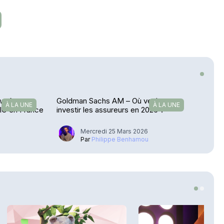
rwork
Goldman Sachs AM – Où veulent
À LA UNE
À LA UNE
CIO en France
investir les assureurs en 2026 ?
Mercredi 25 Mars 2026
Par
Philippe Benhamou