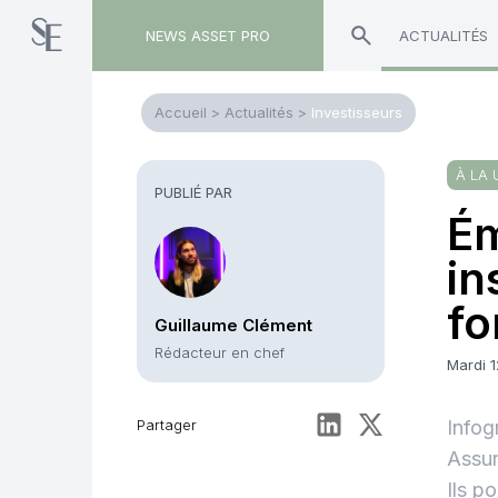
NEWS ASSET PRO
ACTUALITÉS
Accueil
>
Actualités
>
Investisseurs
À LA 
PUBLIÉ PAR
Ém
in
fo
Guillaume Clément
Rédacteur en chef
Mardi 
Partager
Infog
Assur
Ils p