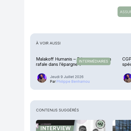
ASSU
À VOIR AUSSI
Malakoff Humanis – Déconvenues en
CGP
INTERMÉDIAIRES
rafale dans l’épargne ?
spé
Jeudi 9 Juillet 2026
Par
Philippe Benhamou
CONTENUS SUGGÉRÉS