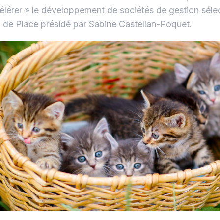
élérer » le développement de sociétés de gestion séle
 de Place présidé par Sabine Castellan-Poquet.