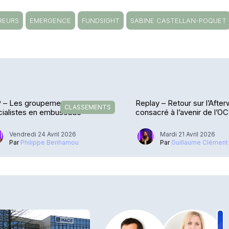
REURS
EMERGENCE
FUNDSIGHT
SABINE CASTELLAN-POQUET
 – Les groupements et non-
Replay – Retour sur l’Afte
CLASSEMENTS
cialistes en embuscade
consacré à l’avenir de l’O
Vendredi 24 Avril 2026
Mardi 21 Avril 2026
Par
Philippe Benhamou
Par
Guillaume Clément