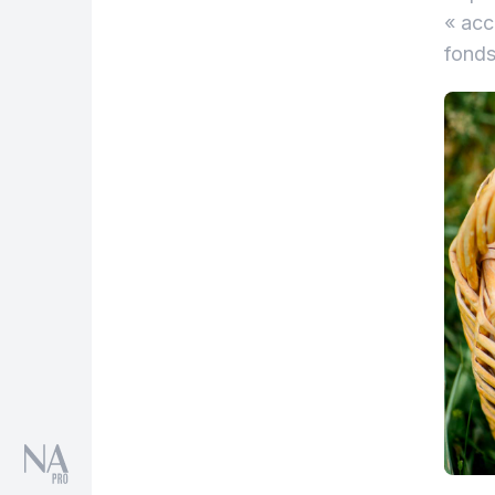
« acc
fonds