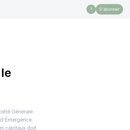
?
S'abonner
 le
ciété Générale
s d’Émergence.
es capitaux doit