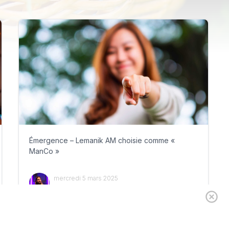
Émergence – Lemanik AM choisie comme «
ManCo »
mercredi 5 mars 2025
Par
Guillaume Clément