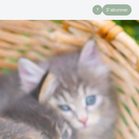
?
S'abonner