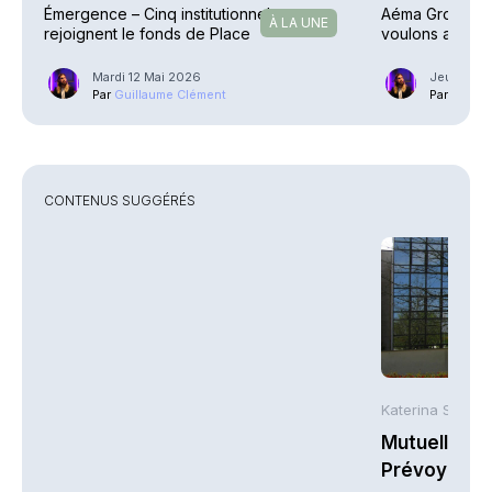
Émergence – Cinq institutionnels
Aéma Groupe – 
À LA UNE
rejoignent le fonds de Place
voulons aller pl
Mardi 12 Mai 2026
Jeudi 9 Av
Par
Guillaume Clément
Par
Guilla
CONTENUS SUGGÉRÉS
Katerina Stergi
Mutuelles : 
Prévoyance 