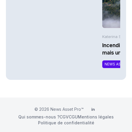
Katerina Stergi
Incendies : 
mais une ex
NEWS ASSURA
© 2026
News Asset Pro™
LinkedIn
Qui sommes-nous ?
CGV
CGU
Mentions légales
Politique de confidentialité