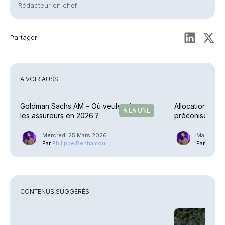
Rédacteur en chef
Partager
À VOIR AUSSI
Goldman Sachs AM – Où veulent investir
Allocation – E
À LA UNE
les assureurs en 2026 ?
préconise des 
Mercredi 25 Mars 2026
Mardi 27 
Par
Philippe Benhamou
Par
Phili
CONTENUS SUGGÉRÉS