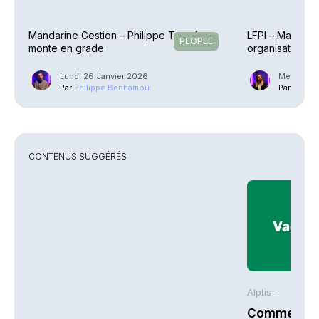
Mandarine Gestion – Philippe Tranchet
LFPI – Mandari
PEOPLE
monte en grade
organisation… e
Lundi 26 Janvier 2026
Mercredi 
Par
Philippe Benhamou
Par
Guilla
CONTENUS SUGGÉRÉS
Alptis -
Comment bi