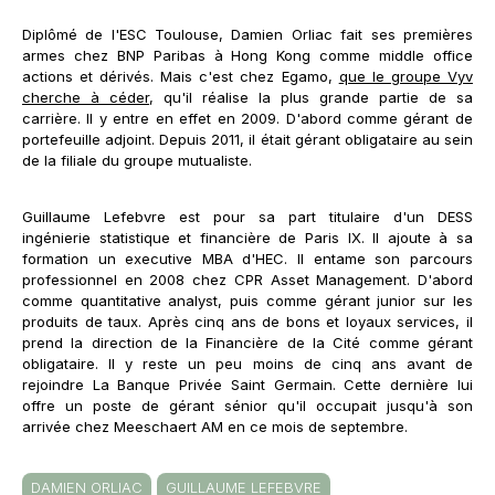
Diplômé de l'ESC Toulouse, Damien Orliac fait ses premières
armes chez BNP Paribas à Hong Kong comme middle office
actions et dérivés. Mais c'est chez Egamo,
que le groupe Vyv
cherche à céder
, qu'il réalise la plus grande partie de sa
carrière. Il y entre en effet en 2009. D'abord comme gérant de
portefeuille adjoint. Depuis 2011, il était gérant obligataire au sein
de la filiale du groupe mutualiste.
Guillaume Lefebvre est pour sa part titulaire d'un DESS
ingénierie statistique et financière de Paris IX. Il ajoute à sa
formation un executive MBA d'HEC. Il entame son parcours
professionnel en 2008 chez CPR Asset Management. D'abord
comme quantitative analyst, puis comme gérant junior sur les
produits de taux. Après cinq ans de bons et loyaux services, il
prend la direction de la Financière de la Cité comme gérant
obligataire. Il y reste un peu moins de cinq ans avant de
rejoindre La Banque Privée Saint Germain. Cette dernière lui
offre un poste de gérant sénior qu'il occupait jusqu'à son
arrivée chez Meeschaert AM en ce mois de septembre.
DAMIEN ORLIAC
GUILLAUME LEFEBVRE