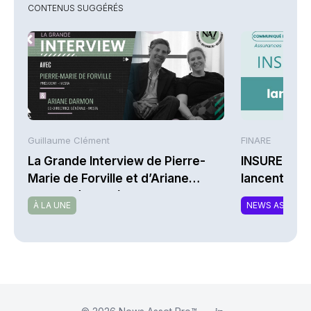
CONTENUS SUGGÉRÉS
Guillaume Clément
FINARE
La Grande Interview de Pierre-
INSUREM et
Marie de Forville et d’Ariane
lancent CO
Darmon (Ivesta)
nouvelle off
À LA UNE
NEWS ASSURA
complément
responsable