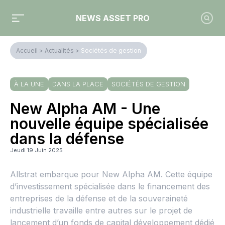
NEWS ASSET PRO
Accueil
>
Actualités
>
Sociétés de gestion
À LA UNE
DANS LA PLACE
SOCIÉTÉS DE GESTION
New Alpha AM - Une
nouvelle équipe spécialisée
dans la défense
Jeudi 19 Juin 2025
Allstrat embarque pour New Alpha AM. Cette équipe
d’investissement spécialisée dans le financement des
entreprises de la défense et de la souveraineté
industrielle travaille entre autres sur le projet de
lancement d’un fonds de capital développement dédié