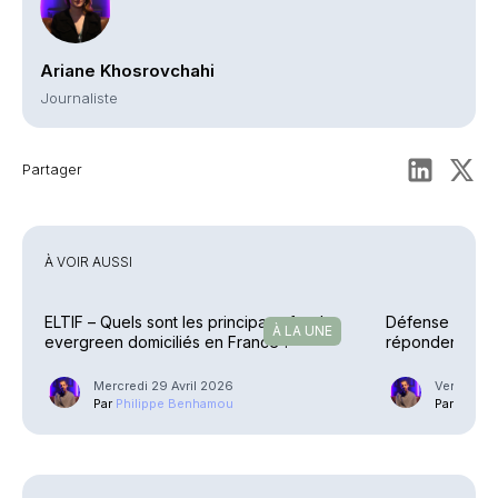
Ariane Khosrovchahi
Journaliste
Partager
À VOIR AUSSI
ELTIF – Quels sont les principaux fonds
Défense – Les 
À LA UNE
evergreen domiciliés en France ?
répondent à l’
Mercredi 29 Avril 2026
Vendredi 1
Par
Philippe Benhamou
Par
Phili