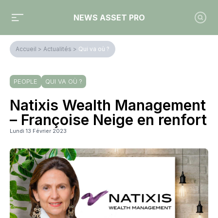
NEWS ASSET PRO
Accueil
>
Actualités
>
Qui va où ?
PEOPLE
QUI VA OÙ ?
Natixis Wealth Management
– Françoise Neige en renfort
Lundi 13 Février 2023