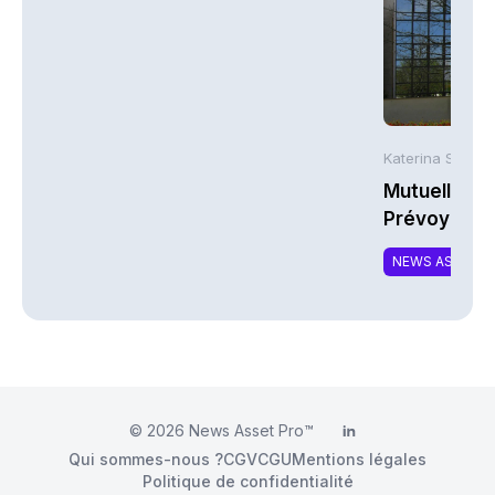
Katerina Stergi
Mutuelles : 
Prévoyance 
de la Math
NEWS ASSURA
© 2026
News Asset Pro™
LinkedIn
Qui sommes-nous ?
CGV
CGU
Mentions légales
Politique de confidentialité