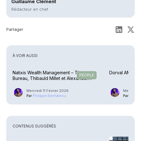
Guillaume Clément
Rédacteur en chef
Partager
À VOIR AUSSI
Natixis Wealth Management – Thomas
Dorval AM – Ar
PEOPLE
Bureau, Thibauld Millet et Alexander
Bigalke montent à bord
Mercredi 11 Février 2026
Mercredi 1
Par
Philippe Benhamou
Par
Phili
CONTENUS SUGGÉRÉS