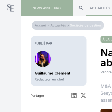
NEWS ASSET PRO
ACTUALITÉS
Accueil
>
Actualités
>
Sociétés de gestion
À LA 
PUBLIÉ PAR
Na
ab
Vendre
Guillaume Clément
Rédacteur en chef
M&A –
Seeyo
Partager
assem