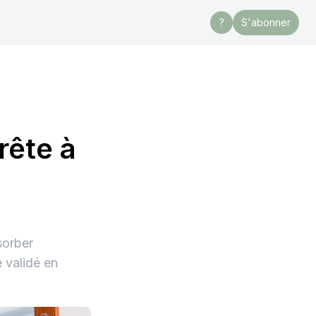
?
S'abonner
rête à
sorber
e validé en