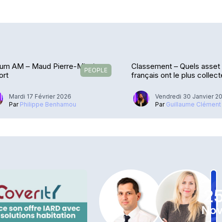
rum AM – Maud Pierre-Minuit en
Classement – Quels asset
PEOPLE
ort
français ont le plus collec
(1/3)
Mardi 17 Février 2026
Vendredi 30 Janvier 2
Par
Philippe Benhamou
Par
Guillaume Clément
2
Nov