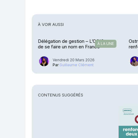
À VOIR AUSSI
Délégation de gestion – L’OCIO tente
Ost
À LA UNE
de se faire un nom en France
renf
Vendredi 20 Mars 2026
Par
Guillaume Clément
CONTENUS SUGGÉRÉS