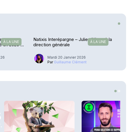
 managers
Natixis Interépargne – Julien Nègre à la
À LA UNE
À LA UNE
té en 2025 ?
direction générale
026
Mardi 20 Janvier 2026
Par
Guillaume Clément
5
.