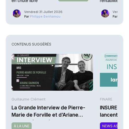
en chute libre
rentabilité en 
explosent
Vendredi 31 Juillet 2026
Vendredi 3
Par
Philippe Benhamou
Par
Phili
CONTENUS SUGGÉRÉS
Guillaume Clément
FINARE
La Grande Interview de Pierre-
INSUREM et
Marie de Forville et d’Ariane
lancent CO
Darmon (Ivesta)
nouvelle off
À LA UNE
NEWS ASSURA