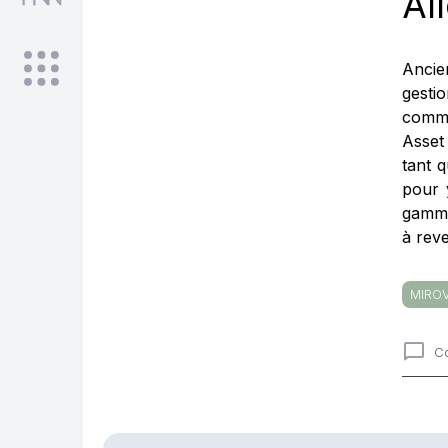
Al
Ancie
gesti
comme
Asset
tant q
pour 
gamme
à rev
MIRO
C
Comme