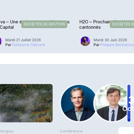
va – Une équipe en transition vers
H2O – Prochaine liquidati
SOCIÉTÉS DE GESTION
SOCIÉTÉS D
 Capital
cantonnés
Mardi 21 Juillet 2026
Mardi 30 Juin 2026
Par
Guillaume Clément
Par
Philippe Benhamo
1
Oct
Stergiou
Conférence