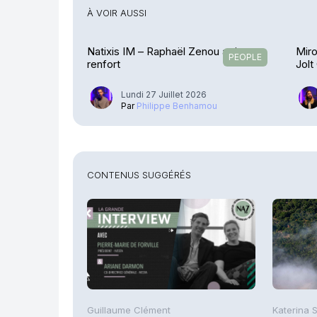
À VOIR AUSSI
Natixis IM – Raphaël Zenou arrive en
Miro
PEOPLE
renfort
Jolt
Lundi 27 Juillet 2026
Par
Philippe Benhamou
CONTENUS SUGGÉRÉS
Guillaume Clément
Katerina 