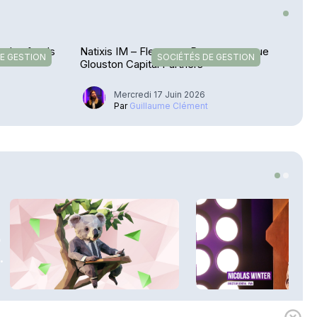
on des fonds
Natixis IM – Flexstone Partners croque
E GESTION
SOCIÉTÉS DE GESTION
Glouston Capital Partners
Mercredi 17 Juin 2026
u
Par
Guillaume Clément
3
.
1h00
Expert
Mathilde Danel