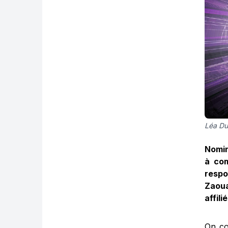
Léa Dun
Nomin
à com
respo
Zaoua
affili
On co