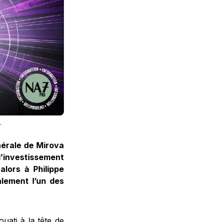
.
nérale de Mirova
l’investissement
lors à Philippe
alement l’un des
uati à la tête de