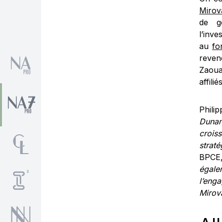
Mirov
de ge
l’inv
au
fo
reven
Zaouat
affili
Phili
Dunan
crois
strat
BPCE
égale
l’eng
Mirova