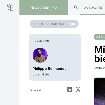
NEWS ASSET PRO
ACTUALITÉS
Accueil
>
Actualités
>
People
À LA 
PUBLIÉ PAR
Mi
bi
Vendre
Philippe Benhamou
Journaliste
Partager