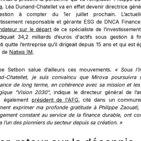
a
. Léa Dunand-Chatellet va en effet devenir directrice géné
stion à compter du 1er juillet prochain. L’actuell
estissement responsable et gérante ESG de DNCA Finance
ndateur sur le départ
de ce spécialiste de l’investissemen
diquait 34,2 milliards d’euros d'actifs sous gestion à f
i quitte l’entreprise qu’il dirigeait depuis 15 ans et qui est 
és de
Natixis IM
.
ppe Setbon salue d’ailleurs ces mouvements.
« Sous l’
d-Chatellet, je suis convaincu que Mirova poursuivra s
sance de long terme, en cohérence avec sa mission et les 
égique "Vision 2030"
, indique le directeur général de l’
, également
président de l'AFG
, cité dans un commun
ment exprimer ma profonde gratitude à Philippe Zaouati, 
agement constant au service de la finance durable, ont con
 l’un des pionniers du secteur depuis sa création. »