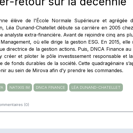
ler-retour sur la décennie
nne élève de l'École Normale Supérieure et agrégée d
on, Léa Dunand-Chatellet débute sa carrière en 2005 chez
 analyste extra-financière. Avant de rejoindre cinq ans p
 Management, où elle dirige la gestion ESG. En 2015, elle 
ue directrice de la gestion actions. Puis, DNCA Finance au 
y créer et piloter le pôle investissement responsable et l
 de fonds durables de la société. Cette quadragénaire s’
enir au sein de Mirova afin d’y prendre les commandes.
VA
NATIXIS IM
DNCA FINANCE
LÉA DUNAND-CHATELLET
ommentaires (0)
ntaires