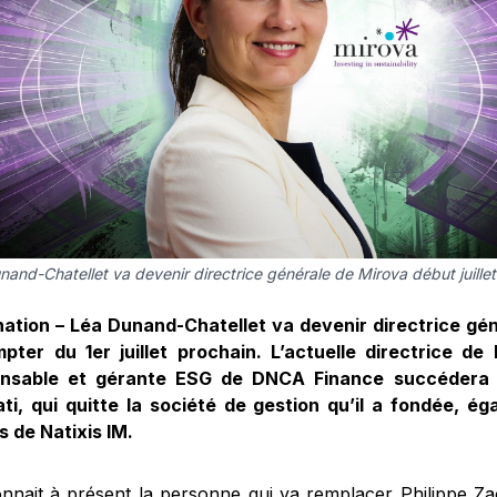
and-Chatellet va devenir directrice générale de Mirova début juillet
ation – Léa Dunand-Chatellet va devenir directrice gé
pter du 1er juillet prochain. L’actuelle directrice de 
nsable et gérante ESG de DNCA Finance succédera a
ti, qui quitte la société de gestion qu’il a fondée, ég
és de Natixis IM.
nnait à présent la personne qui va remplacer Philippe Zao