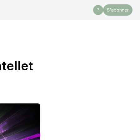
?
S'abonner
tellet