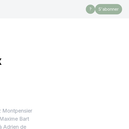
?
S'abonner
x
ez Montpensier
 Maxime Bart
 à Adrien de