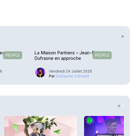
Jean-
La Maison Partners – Jean-François
PEOPLE
PEOPLE
Dufrasne en approche
26
Vendredi 24 Juillet 2026
Par
Guillaume Clément