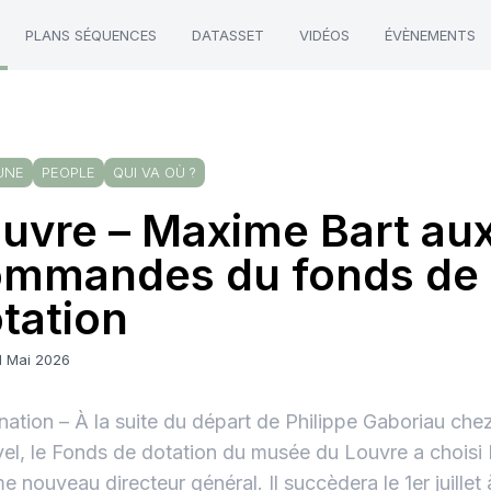
PLANS SÉQUENCES
DATASSET
VIDÉOS
ÉVÈNEMENTS
UNE
PEOPLE
QUI VA OÙ ?
uvre – Maxime Bart au
ommandes du fonds de
tation
1 Mai 2026
ation – À la suite du départ de Philippe Gaboriau ch
el, le Fonds de dotation du musée du Louvre a choisi
 nouveau directeur général. Il succèdera le 1er juillet