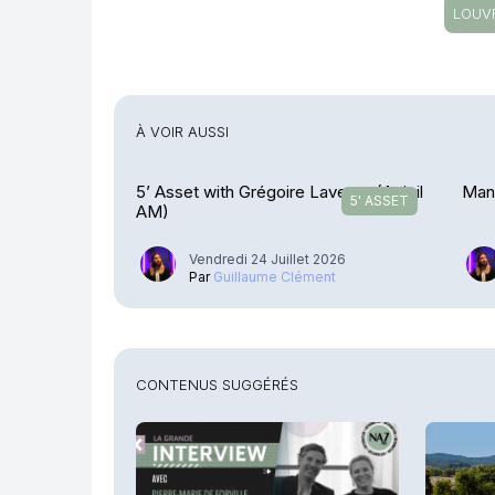
LOUV
À VOIR AUSSI
5’ Asset with Grégoire Laverne (Apicil
Manc
5' ASSET
AM)
Vendredi 24 Juillet 2026
Par
Guillaume Clément
CONTENUS SUGGÉRÉS