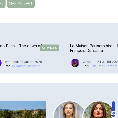
RE
MAXIME BART
o Paris – The dawn of a new era
La Maison Partners hires 
SERVICES
François Dufrasne
Vendredi 24 Juillet 2026
Vendredi 24 Juillet 20
Par
Guillaume Clément
Par
Guillaume Clément
5