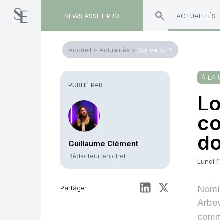
NEWS ASSET PRO
ACTUALITÉS
Accueil
>
Actualités
>
Qui va où ?
À LA 
PUBLIÉ PAR
Lo
c
do
Guillaume Clément
Rédacteur en chef
Lundi 1
Partager
Nomin
Arbev
comme